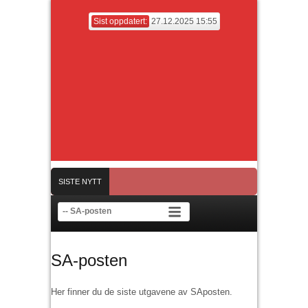
Sist oppdatert:
27.12.2025 15:55
SISTE NYTT
. desember
Årsmøte Bagn idrettslag mandag 31/3 kl 19
Romjulscup i Fu
SA-posten
Her finner du de siste utgavene av SAposten.