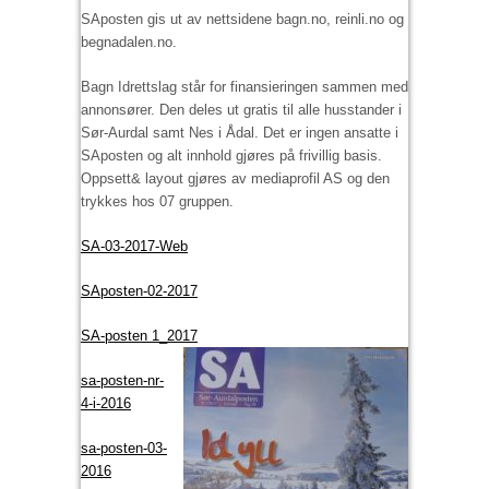
SAposten gis ut av nettsidene bagn.no, reinli.no og
begnadalen.no.
Bagn Idrettslag står for finansieringen sammen med
annonsører. Den deles ut gratis til alle husstander i
Sør-Aurdal samt Nes i Ådal. Det er ingen ansatte i
SAposten og alt innhold gjøres på frivillig basis.
Oppsett& layout gjøres av mediaprofil AS og den
trykkes hos 07 gruppen.
SA-03-2017-Web
SAposten-02-2017
SA-posten 1_2017
sa-posten-nr-
4-i-2016
sa-posten-03-
2016