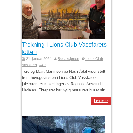
Trekning i Lions Club Vassfarets
lotteri
21. januar 2024
Redaksjonen
Lions Club
Vassfaret
0
Tore og Marit Martinsen på Nes i Ådal viser stolt
frem hovdgevinsten i Lions Club Vassfarets
julelotteri, et maleri laget av Ragnhild Aaserud i
Hedalen. Ekteparet har nylig restaurert huset sitt,...
Les mer