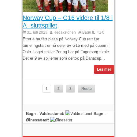
Norway Cup – G16 videre til 1/8 i
A- sluttspillet
31. juli 2023
Redaksjonen
Bagn IL
0
Etter å ha fått plass på Norway Cup rett før
turneringstart er nå deler av G16 med på cupen i
Oslo. Laget spiller 7er og bor på Fagerborg skole.
Det er 9 av spillerne som deltok på Danacup...
Les mer
1
2
3
Neste
Bagn - Valdrestunet:
Bagn -
Ølnessæter: